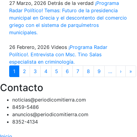
27 Marzo, 2026
Detrás de la verdad
¡Programa
Radar Político! Temas: Futuro de la presidencia
municipal en Grecia y el descontento del comercio
griego con el sistema de parquímetros
municipales.
26 Febrero, 2026
Videos
¡Programa Radar
Político!. Entrevista con Msc. Tino Salas
especialista en criminología.
Paginación
1
2
3
4
5
6
7
8
9
…
›
Siguie
»
Ú
págin
p
Contacto
noticias@periodicomitierra.com
8459-5486
anuncios@periodicomitierra.com
8352-4134
Navegación
Inicio