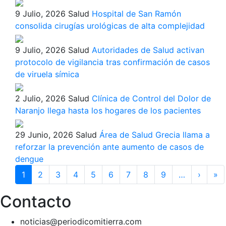
9 Julio, 2026
Salud
Hospital de San Ramón
consolida cirugías urológicas de alta complejidad
9 Julio, 2026
Salud
Autoridades de Salud activan
protocolo de vigilancia tras confirmación de casos
de viruela símica
2 Julio, 2026
Salud
Clínica de Control del Dolor de
Naranjo llega hasta los hogares de los pacientes
29 Junio, 2026
Salud
Área de Salud Grecia llama a
reforzar la prevención ante aumento de casos de
dengue
Paginación
1
2
3
4
5
6
7
8
9
…
›
Siguie
»
Ú
págin
p
Contacto
noticias@periodicomitierra.com