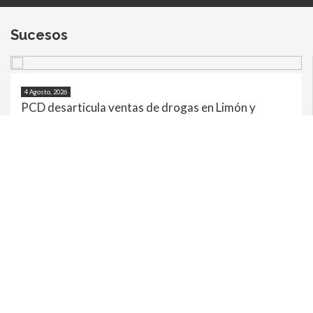
Sucesos
4 Agosto, 2026
PCD desarticula ventas de drogas en Limón y
Guanacaste
Un total de ocho personas fueron detenidas tras los
allanamientos
1 Agosto, 2026
Seguridad Pública mantiene operativo permanente en los alrededores
del Complejo Penitenciario en Alajuela