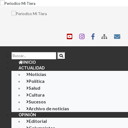
Pasar
al
contenido
principal
INICIO
ACTUALIDAD
Noticias
Política
Salud
Cultura
Sucesos
Archivo de noticias
OPINIÓN
Editorial
Columnistas