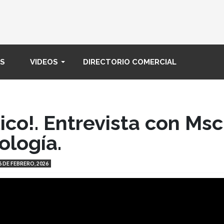
Pasar
al
contenido
principal
S
VIDEOS
DIRECTORIO COMERCIAL
co!. Entrevista con Msc
ología.
6 DE FEBRERO, 2026