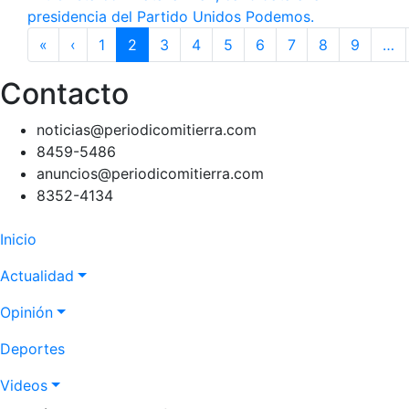
presidencia del Partido Unidos Podemos.
Paginación
«
Primera
‹
Página
1
2
3
4
5
6
7
8
9
…
página
anterior
Contacto
noticias@periodicomitierra.com
8459-5486
anuncios@periodicomitierra.com
8352-4134
Navegación
Inicio
principal
Actualidad
Opinión
Deportes
Videos