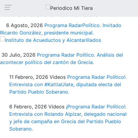
Pasar
Detrás de la verdad
al
contenido
6 Agosto, 2026
Programa​ RadarPolítico​. Invitado
principal
Ricardo González, presidente municipal.
30 Julio, 2026
Programa Radar Político. Análisis del
acontecer político del cantón de Grecia.
11 Febrero, 2026
Videos
Programa Radar Político!.
Entrevista con #KattiaUlate​, diputada electa del
Partido Pueblo Soberano.
6 Febrero, 2026
Videos
¡Programa Radar Político!.
Entrevista con Rolando Alpízar, delegado nacional
y jefe de campaña en Grecia del Partido Pueblo
Soberano.