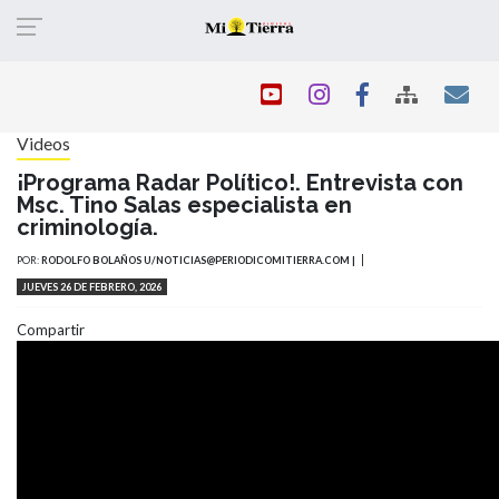
Pasar
al
contenido
principal
Videos
¡Programa Radar Político!. Entrevista con
Msc. Tino Salas especialista en
criminología.
POR:
RODOLFO BOLAÑOS U/NOTICIAS@PERIODICOMITIERRA.COM |
JUEVES 26 DE FEBRERO, 2026
Compartir