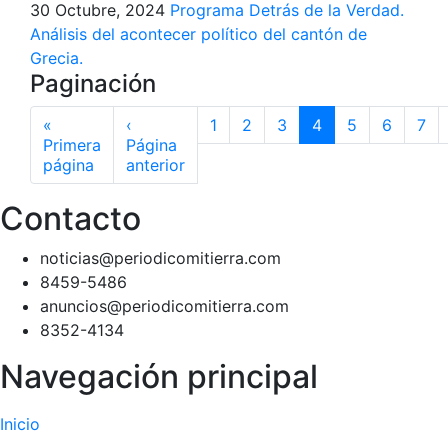
30 Octubre, 2024
Programa Detrás de la Verdad.
Análisis del acontecer político del cantón de
Grecia.
Paginación
«
‹
1
2
3
4
5
6
7
Primera
Página
página
anterior
Contacto
noticias@periodicomitierra.com
8459-5486
anuncios@periodicomitierra.com
8352-4134
Navegación principal
Inicio