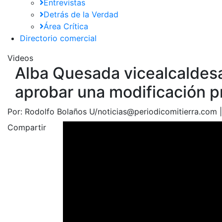
Entrevistas
Detrás de la Verdad
Área Crítica
Directorio comercial
Videos
Alba Quesada vicealcaldesa 
aprobar una modificación p
Por:
Rodolfo Bolaños U/noticias@periodicomitierra.com 
Compartir