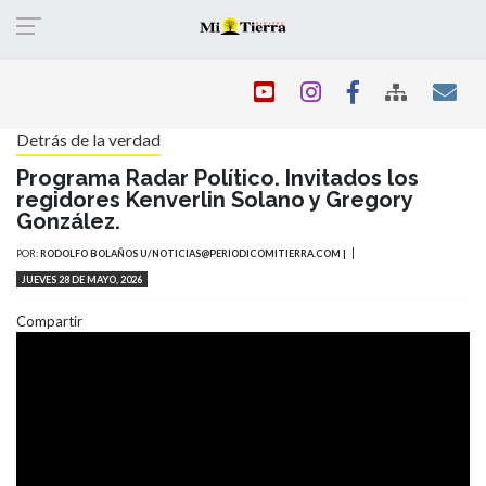
Pasar
al
contenido
principal
Detrás de la verdad
Programa Radar Político. Invitados los
regidores Kenverlin Solano y Gregory
González.
POR:
RODOLFO BOLAÑOS U/NOTICIAS@PERIODICOMITIERRA.COM |
JUEVES 28 DE MAYO, 2026
Compartir