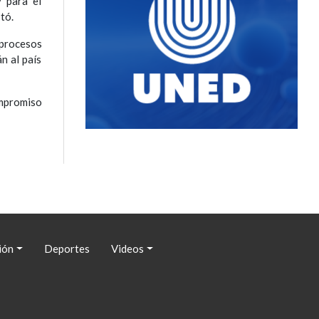
y para el
stó.
 procesos
n al país
ompromiso
ión
Deportes
Videos