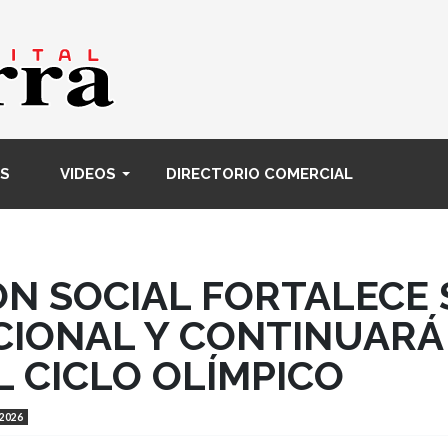
Pasar
al
contenido
principal
S
VIDEOS
DIRECTORIO COMERCIAL
ÓN SOCIAL FORTALECE
CIONAL Y CONTINUAR
 CICLO OLÍMPICO
 2026