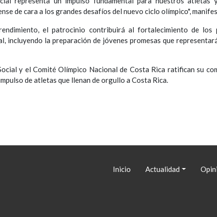
cial representa un impulso fundamental para nuestros atletas 
nse de cara a los grandes desafíos del nuevo ciclo olímpico", manife
endimiento, el patrocinio contribuirá al fortalecimiento de los
l, incluyendo la preparación de jóvenes promesas que representará
Social y el Comité Olímpico Nacional de Costa Rica ratifican su c
 impulso de atletas que llenan de orgullo a Costa Rica.
Navegación
Inicio
Actualidad
Opin
principal